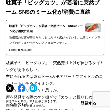
駄菓子「ビッグカツ」が若者に突然ブ
ーム SNSのミーム化が消費に直結
駄菓子「ビッグカツ」が若者に突然ブーム SNSのミー
ム化が消費に直結
物価高の影響が若者たちにもじわりと広がっている。以前はハイブラ
ンドのカフェやホテルのアフタヌーンティ...
xtrend.nikkei.com
駄菓子の「ビッグカツ」、突然売り上げが伸びるタイミ
ングがあるらしい。
主に売れるのは東京ドームやKアリーナでアイドルのコ
ンサートがあるタイミング。
なんでコンサート？と思うが、
席を発見する際のゲン担ぎで「カツ」と握りしめて発見
書き手から直接、最新記事が届きます。
登録する
するためらしい。
読者限定の内容も逃しません。