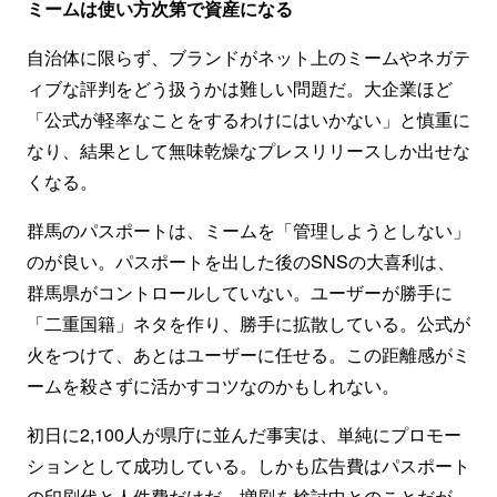
ミームは使い方次第で資産になる
自治体に限らず、ブランドがネット上のミームやネガテ
ィブな評判をどう扱うかは難しい問題だ。大企業ほど
「公式が軽率なことをするわけにはいかない」と慎重に
なり、結果として無味乾燥なプレスリリースしか出せな
くなる。
群馬のパスポートは、ミームを「管理しようとしない」
のが良い。パスポートを出した後のSNSの大喜利は、
群馬県がコントロールしていない。ユーザーが勝手に
「二重国籍」ネタを作り、勝手に拡散している。公式が
火をつけて、あとはユーザーに任せる。この距離感がミ
ームを殺さずに活かすコツなのかもしれない。
初日に2,100人が県庁に並んだ事実は、単純にプロモー
ションとして成功している。しかも広告費はパスポート
の印刷代と人件費だけだ。増刷を検討中とのことだが、