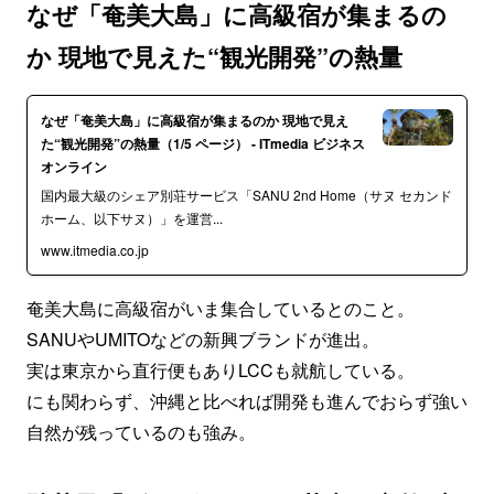
なぜ「奄美大島」に高級宿が集まるの
か 現地で見えた“観光開発”の熱量
なぜ「奄美大島」に高級宿が集まるのか 現地で見え
た“観光開発”の熱量（1/5 ページ） - ITmedia ビジネス
オンライン
国内最大級のシェア別荘サービス「SANU 2nd Home（サヌ セカンド
ホーム、以下サヌ）」を運営...
www.itmedia.co.jp
奄美大島に高級宿がいま集合しているとのこと。
SANUやUMITOなどの新興ブランドが進出。
実は東京から直行便もありLCCも就航している。
にも関わらず、沖縄と比べれば開発も進んでおらず強い
自然が残っているのも強み。