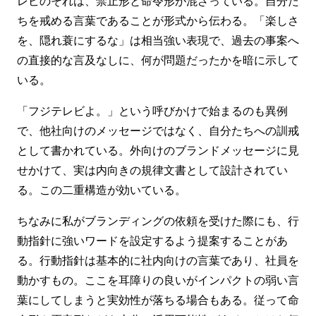
レビのそれは、禁止形と命令形が混ざっている。自分た
ちを戒める言葉であることが形式から伝わる。「楽しさ
を、隠れ蓑にするな」は相当強い表現で、過去の事案へ
の直接的な言及なしに、何が問題だったかを暗に示して
いる。
「フジテレビよ。」という呼びかけで始まるのも異例
で、他社向けのメッセージではなく、自分たちへの訓戒
として書かれている。外向けのブランドメッセージに見
せかけて、実は内向きの規律文書として設計されてい
る。この二重構造が効いている。
ちなみに私がブランディングの依頼を受けた際にも、行
動指針に強いワードを設定するよう提案することがあ
る。行動指針は基本的に社内向けの言葉であり、社員を
動かすもの。ここを耳障りの良いがインパクトの弱い言
葉にしてしまうと実効性が落ちる場合もある。従って命