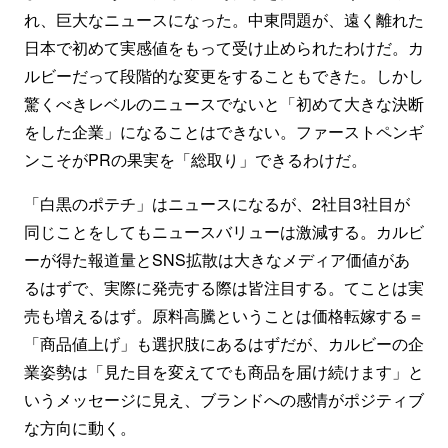
れ、巨大なニュースになった。中東問題が、遠く離れた
日本で初めて実感値をもって受け止められたわけだ。カ
ルビーだって段階的な変更をすることもできた。しかし
驚くべきレベルのニュースでないと「初めて大きな決断
をした企業」になることはできない。ファーストペンギ
ンこそがPRの果実を「総取り」できるわけだ。
「白黒のポテチ」はニュースになるが、2社目3社目が
同じことをしてもニュースバリューは激減する。カルビ
ーが得た報道量とSNS拡散は大きなメディア価値があ
るはずで、実際に発売する際は皆注目する。てことは実
売も増えるはず。原料高騰ということは価格転嫁する＝
「商品値上げ」も選択肢にあるはずだが、カルビーの企
業姿勢は「見た目を変えてでも商品を届け続けます」と
いうメッセージに見え、ブランドへの感情がポジティブ
な方向に動く。