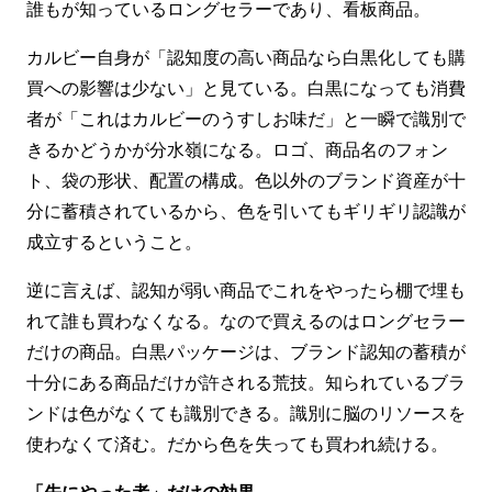
誰もが知っているロングセラーであり、看板商品。
カルビー自身が「認知度の高い商品なら白黒化しても購
買への影響は少ない」と見ている。白黒になっても消費
者が「これはカルビーのうすしお味だ」と一瞬で識別で
きるかどうかが分水嶺になる。ロゴ、商品名のフォン
ト、袋の形状、配置の構成。色以外のブランド資産が十
分に蓄積されているから、色を引いてもギリギリ認識が
成立するということ。
逆に言えば、認知が弱い商品でこれをやったら棚で埋も
れて誰も買わなくなる。なので買えるのはロングセラー
だけの商品。白黒パッケージは、ブランド認知の蓄積が
十分にある商品だけが許される荒技。知られているブラ
ンドは色がなくても識別できる。識別に脳のリソースを
使わなくて済む。だから色を失っても買われ続ける。
「先にやった者」だけの効果