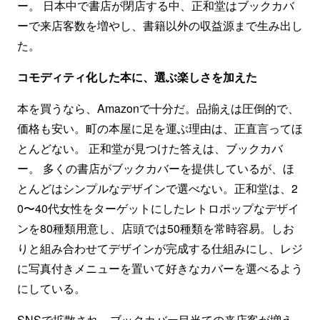
ー。 日本中で書店が閉店する中、正和堂はブックカバ
ーで来店客数を増やし、書籍以外の収益源まで生み出し
た。
コモディティ化した本に、選ぶ楽しさを加えた
本を買うなら、Amazonで十分だ。品揃えは圧倒的で、
価格も安い。町の本屋に足を運ぶ理由は、正直言ってほ
とんどない。 正和堂が見つけた答えは、ブックカバ
ー。 多くの書店がブックカバーを提供しているが、ほ
とんどはシンプルなデザインで選べない。正和堂は、2
0〜40代女性をターゲットにしたレトロポップなデザイ
ンを80種類用意し、店頭では50種類を常時容易。しお
りと組み合わせてデザインが完成する仕組みにし、レジ
に写真付きメニューを置いて好きなカバーを選べるよう
にしている。
SNSで拡散され、ブックカバー目当ての来店客が増え