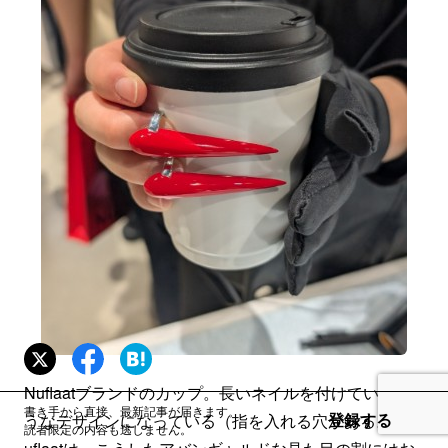
Nuflaatブランドのカップ。長いネイルを付けているよ
書き手から直接、最新記事が届きます。
登録する
うなデザインになっている（指を入れる穴がある。）N
読者限定の内容も逃しません。