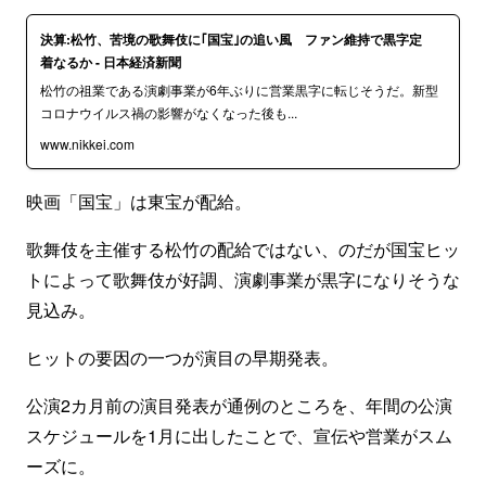
決算:松竹、苦境の歌舞伎に｢国宝｣の追い風 ファン維持で黒字定
着なるか - 日本経済新聞
松竹の祖業である演劇事業が6年ぶりに営業黒字に転じそうだ。新型
コロナウイルス禍の影響がなくなった後も...
www.nikkei.com
映画「国宝」は東宝が配給。
歌舞伎を主催する松竹の配給ではない、のだが国宝ヒッ
トによって歌舞伎が好調、演劇事業が黒字になりそうな
見込み。
ヒットの要因の一つが演目の早期発表。
公演2カ月前の演目発表が通例のところを、年間の公演
スケジュールを1月に出したことで、宣伝や営業がスム
ーズに。