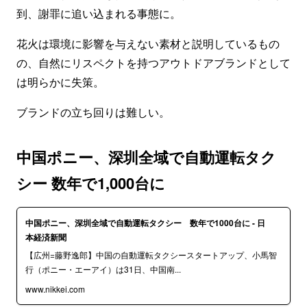
到、謝罪に追い込まれる事態に。
花火は環境に影響を与えない素材と説明しているもの
の、自然にリスペクトを持つアウトドアブランドとして
は明らかに失策。
ブランドの立ち回りは難しい。
中国ポニー、深圳全域で自動運転タク
シー 数年で1,000台に
中国ポニー、深圳全域で自動運転タクシー 数年で1000台に - 日
本経済新聞
【広州=藤野逸郎】中国の自動運転タクシースタートアップ、小馬智
行（ポニー・エーアイ）は31日、中国南...
www.nikkei.com