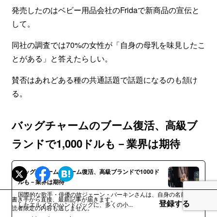
発売したのはベビー用品会社のFridaで新商品の宣伝と
して。
同社の調査では70%の女性が「自身の母乳を味見したこ
とがある」と答えたらしい。
賛否はあれどある種の共通話題で話題になるのも頷け
る。
バッグチャームのブーム復活、高級ブ
ランドで1,000ドルも－業界は期待
バッグチャームのブーム復活、高級ブランドで1000ド
ルも－業界は期待
国際的な歌手・俳優の故ジェーン・バーキンさんは、自身の名前を冠
書き手から直接、最新記事が届きます。
登録する
したエルメスのハンドバッグに、多くの小...
読者限定の内容も逃しません。