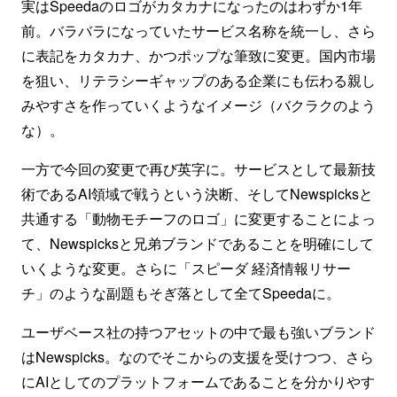
実はSpeedaのロゴがカタカナになったのはわずか1年
前。バラバラになっていたサービス名称を統一し、さら
に表記をカタカナ、かつポップな筆致に変更。国内市場
を狙い、リテラシーギャップのある企業にも伝わる親し
みやすさを作っていくようなイメージ（バクラクのよう
な）。
一方で今回の変更で再び英字に。サービスとして最新技
術であるAI領域で戦うという決断、そしてNewspicksと
共通する「動物モチーフのロゴ」に変更することによっ
て、Newspicksと兄弟ブランドであることを明確にして
いくような変更。さらに「スピーダ 経済情報リサー
チ」のような副題もそぎ落として全てSpeedaに。
ユーザベース社の持つアセットの中で最も強いブランド
はNewspicks。なのでそこからの支援を受けつつ、さら
にAIとしてのプラットフォームであることを分かりやす