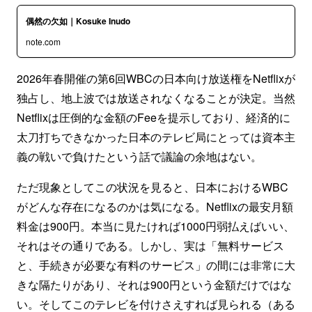
偶然の欠如｜Kosuke Inudo
note.com
2026年春開催の第6回WBCの日本向け放送権をNetflixが
独占し、地上波では放送されなくなることが決定。当然
Netflixは圧倒的な金額のFeeを提示しており、経済的に
太刀打ちできなかった日本のテレビ局にとっては資本主
義の戦いで負けたという話で議論の余地はない。
ただ現象としてこの状況を見ると、日本におけるWBC
がどんな存在になるのかは気になる。Netflixの最安月額
料金は900円。本当に見たければ1000円弱払えばいい、
それはその通りである。しかし、実は「無料サービス
と、手続きが必要な有料のサービス」の間には非常に大
きな隔たりがあり、それは900円という金額だけではな
い。そしてこのテレビを付けさえすれば見られる（ある